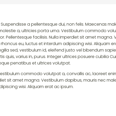
. Suspendisse a pellentesque dui, non felis. Maecenas mal
 Ut molestie a, ultricies porta urna. Vestibulum commodo volu
or. Pellentesque facilisis. Nulla imperdiet sit amet magna.
rhoncus eu, luctus et interdum adipiscing wisi. Aliquam er
ngilla sed, vestibulum id, eleifend justo vel bibendum sap
s quis, varius in, purus. Integer ultrices posuere cubilia Cu
oque penatibus et ultrices volutpat.
a. Vestibulum commodo volutpat a, convallis ac, laoreet eni
perdiet sit amet magna. Vestibulum dapibus, mauris nec ma
dipiscing wisi. Aliquam erat ac ipsum.