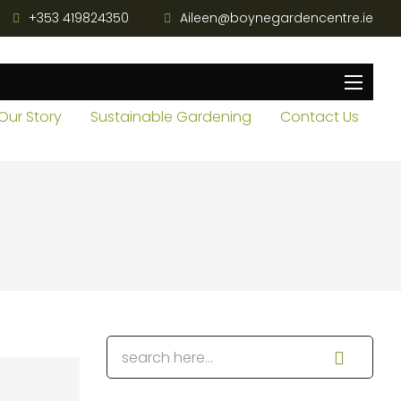
+353 419824350
Aileen@boynegardencentre.ie
Our Story
Sustainable Gardening
Contact Us